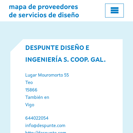
al
contenido
principal
DESPUNTE DISEÑO E
INGENIERÍA S. COOP. GAL.
Lugar Mouromorto 55
Teo
15866
También en
Vigo
644022054
info@despunte.com