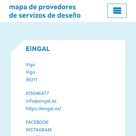
o
contido
principal
EINGAL
Vigo
Vigo
36211
613046477
info@eingal.es
https://eingal.es/
FACEBOOK
INSTAGRAM