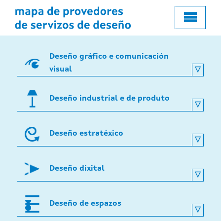
o
contido
principal
Deseño gráfico e comunicación
visual
Deseño industrial e de produto
Deseño estratéxico
Deseño dixital
Deseño de espazos